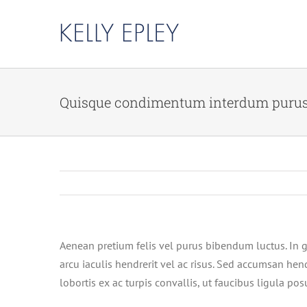
Skip
to
content
Quisque condimentum interdum purus
Aenean pretium felis vel purus bibendum luctus. In gr
arcu iaculis hendrerit vel ac risus. Sed accumsan hend
lobortis ex ac turpis convallis, ut faucibus ligula p