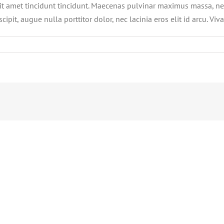
sit amet tincidunt tincidunt. Maecenas pulvinar maximus massa, nec
ipit, augue nulla porttitor dolor, nec lacinia eros elit id arcu. Vi
m