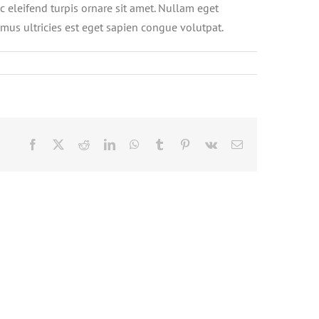
 eleifend turpis ornare sit amet. Nullam eget
vamus ultricies est eget sapien congue volutpat.
Facebook
X
Reddit
LinkedIn
WhatsApp
Tumblr
Pinterest
Vk
Email