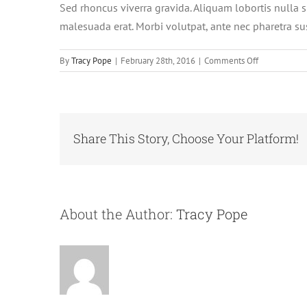
Sed rhoncus viverra gravida. Aliquam lobortis nulla 
malesuada erat. Morbi volutpat, ante nec pharetra susc
on
By
Tracy Pope
|
February 28th, 2016
|
Comments Off
Quisque
condimentu
interdum
purus
tempus.
Share This Story, Choose Your Platform!
About the Author:
Tracy Pope