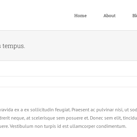
Home
About
Bl
 tempus.
avida ex a ex sollicitudin feugiat. Praesent ac pulvinar nisi, ut s
rerit neque, at scelerisque sem posuere et. Donec sem elit, tincidun
osuere. Vestibulum non turpis id est ullamcorper condimentum.